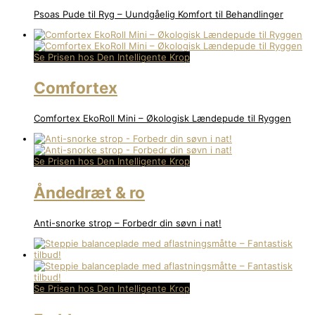
Psoas Pude til Ryg – Uundgåelig Komfort til Behandlinger
Se Prisen hos Den Intelligente Krop
Comfortex
Comfortex EkoRoll Mini – Økologisk Lændepude til Ryggen
Se Prisen hos Den Intelligente Krop
Åndedræt & ro
Anti-snorke strop – Forbedr din søvn i nat!
Se Prisen hos Den Intelligente Krop