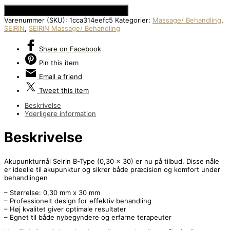
Se Prisen hos Den Intelligente Krop
Varenummer (SKU):
1cca314eefc5
Kategorier:
Massage/ Behandling
,
SEIRIN
,
SEIRIN Massage/ Behandling
Share
on Facebook
Pin
this item
Email
a friend
Tweet
this item
Beskrivelse
Yderligere information
Beskrivelse
Akupunkturnål Seirin B-Type (0,30 x 30) er nu på tilbud. Disse nåle
er ideelle til akupunktur og sikrer både præcision og komfort under
behandlingen
– Størrelse: 0,30 mm x 30 mm
– Professionelt design for effektiv behandling
– Høj kvalitet giver optimale resultater
– Egnet til både nybegyndere og erfarne terapeuter