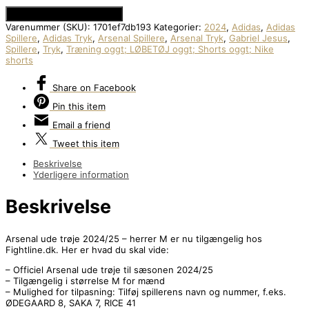
Se Prisen hos MM Sport
Varenummer (SKU):
1701ef7db193
Kategorier:
2024
,
Adidas
,
Adidas
Spillere
,
Adidas Tryk
,
Arsenal Spillere
,
Arsenal Tryk
,
Gabriel Jesus
,
Spillere
,
Tryk
,
Træning oggt; LØBETØJ oggt; Shorts oggt; Nike
shorts
Share
on Facebook
Pin
this item
Email
a friend
Tweet
this item
Beskrivelse
Yderligere information
Beskrivelse
Arsenal ude trøje 2024/25 – herrer M er nu tilgængelig hos
Fightline.dk. Her er hvad du skal vide:
– Officiel Arsenal ude trøje til sæsonen 2024/25
– Tilgængelig i størrelse M for mænd
– Mulighed for tilpasning: Tilføj spillerens navn og nummer, f.eks.
ØDEGAARD 8, SAKA 7, RICE 41