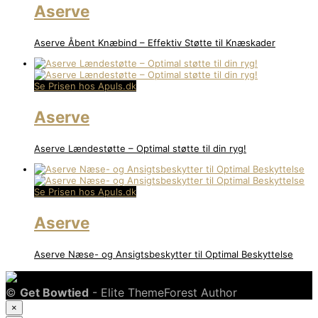
Aserve
Aserve Åbent Knæbind – Effektiv Støtte til Knæskader
Se Prisen hos Apuls.dk
Aserve
Aserve Lændestøtte – Optimal støtte til din ryg!
Se Prisen hos Apuls.dk
Aserve
Aserve Næse- og Ansigtsbeskytter til Optimal Beskyttelse
©
Get Bowtied
- Elite ThemeForest Author
×