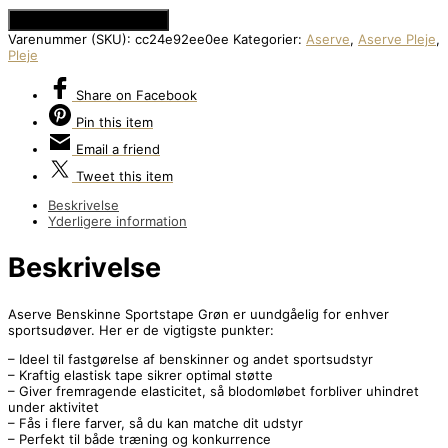
Se Prisen hos Apuls.dk
Varenummer (SKU):
cc24e92ee0ee
Kategorier:
Aserve
,
Aserve Pleje
,
Pleje
Share
on Facebook
Pin
this item
Email
a friend
Tweet
this item
Beskrivelse
Yderligere information
Beskrivelse
Aserve Benskinne Sportstape Grøn er uundgåelig for enhver
sportsudøver. Her er de vigtigste punkter:
– Ideel til fastgørelse af benskinner og andet sportsudstyr
– Kraftig elastisk tape sikrer optimal støtte
– Giver fremragende elasticitet, så blodomløbet forbliver uhindret
under aktivitet
– Fås i flere farver, så du kan matche dit udstyr
– Perfekt til både træning og konkurrence