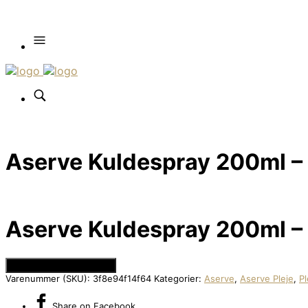
Aserve Kuldespray 200ml – E
Aserve Kuldespray 200ml – E
Se Prisen hos Apuls.dk
Varenummer (SKU):
3f8e94f14f64
Kategorier:
Aserve
,
Aserve Pleje
,
Pl
Share
on Facebook