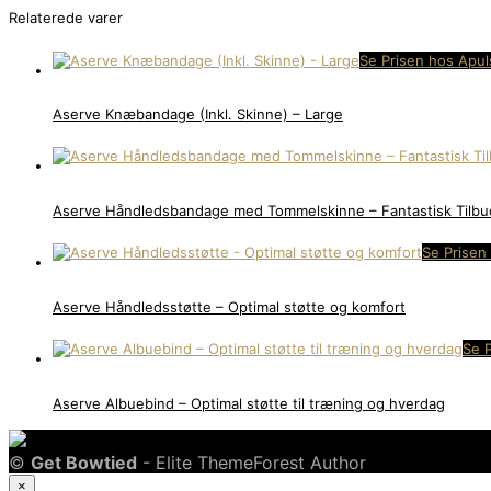
Relaterede varer
Se Prisen hos Apul
Aserve Knæbandage (Inkl. Skinne) – Large
Aserve Håndledsbandage med Tommelskinne – Fantastisk Tilbu
Se Prisen
Aserve Håndledsstøtte – Optimal støtte og komfort
Se 
Aserve Albuebind – Optimal støtte til træning og hverdag
©
Get Bowtied
- Elite ThemeForest Author
×