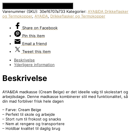
Se Prisen hos Den Intelligente Krop
Varenummer (SKU):
30ef6707a733
Kategorier:
AYA&IDA Drikkeflasker
og Termokopper
,
AYAIDA
,
Drikkeflasker og Termokopper
Share
on Facebook
Pin
this item
Email
a friend
Tweet
this item
Beskrivelse
Yderligere information
Beskrivelse
AYA&IDA madkasse (Cream Beige) er det ideelle valg til skolestart og
arbejdsdage. Denne madkasse kombinerer stil med funktionalitet, så
din mad forbliver frisk hele dagen
– Farve: Cream Beige
– Perfekt til skole og arbejde
– Stort rum til frokost og snacks
– Nem at rengøre og transportere
– Holdbar kvalitet til daglig brug