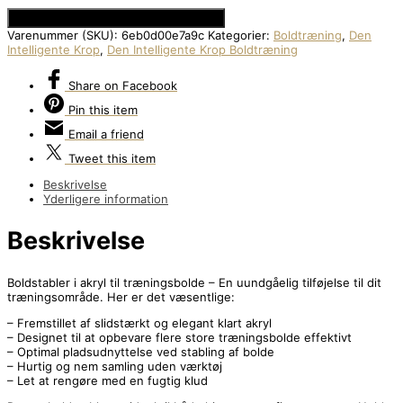
Se Prisen hos Den Intelligente Krop
Varenummer (SKU):
6eb0d00e7a9c
Kategorier:
Boldtræning
,
Den
Intelligente Krop
,
Den Intelligente Krop Boldtræning
Share
on Facebook
Pin
this item
Email
a friend
Tweet
this item
Beskrivelse
Yderligere information
Beskrivelse
Boldstabler i akryl til træningsbolde – En uundgåelig tilføjelse til dit
træningsområde. Her er det væsentlige:
– Fremstillet af slidstærkt og elegant klart akryl
– Designet til at opbevare flere store træningsbolde effektivt
– Optimal pladsudnyttelse ved stabling af bolde
– Hurtig og nem samling uden værktøj
– Let at rengøre med en fugtig klud