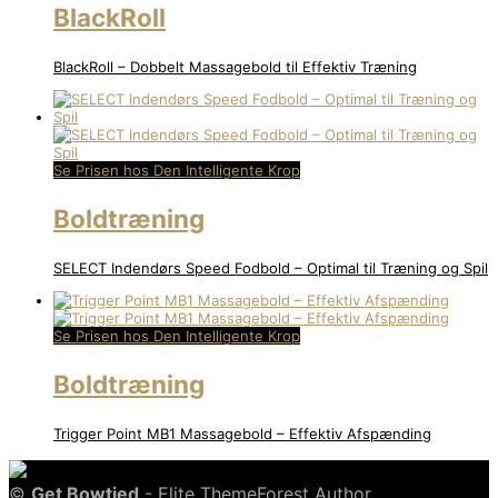
BlackRoll
BlackRoll – Dobbelt Massagebold til Effektiv Træning
Se Prisen hos Den Intelligente Krop
Boldtræning
SELECT Indendørs Speed Fodbold – Optimal til Træning og Spil
Se Prisen hos Den Intelligente Krop
Boldtræning
Trigger Point MB1 Massagebold – Effektiv Afspænding
©
Get Bowtied
- Elite ThemeForest Author