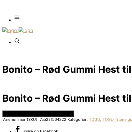
Bonito – Rød Gummi Hest ti
Bonito – Rød Gummi Hest ti
Se Prisen hos Den Intelligente Krop
Varenummer (SKU):
7ab22f564222
Kategorier:
TOGU
,
TOGU Trænings
Share
on Facebook