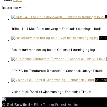
Brand
TOGU
Relaterede varer
S
TriBell 4-i-1 Multifunktionsvægt – Fantastisk træningstilbud!
Se Pr
Basketkurv med net og bold – Optimal til træning og leg
ARK Z-Vibe Tandbørste (Lavendel) – Sensorisk Udstyr Tilbud!
Se Prise
Vision Stick (Sort) til Øjentræning – Fantastisk Tilbud!
©
Get Bowtied
- Elite ThemeForest Author