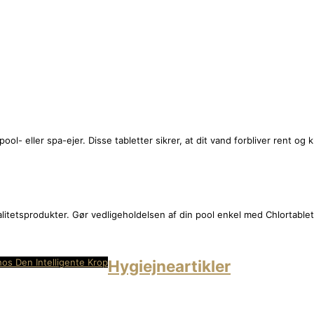
ool- eller spa-ejer. Disse tabletter sikrer, at dit vand forbliver rent og
valitetsprodukter. Gør vedligeholdelsen af din pool enkel med Chlortabl
hos Den Intelligente Krop
Hygiejneartikler