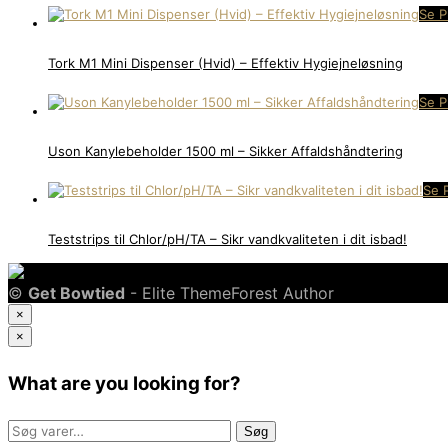
Se P
Tork M1 Mini Dispenser (Hvid) – Effektiv Hygiejneløsning
Se P
Uson Kanylebeholder 1500 ml – Sikker Affaldshåndtering
Se 
Teststrips til Chlor/pH/TA – Sikr vandkvaliteten i dit isbad!
©
Get Bowtied
- Elite ThemeForest Author
×
×
What are you looking for?
Søg
Søg