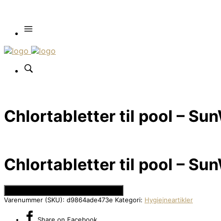
Chlortabletter til pool – Su
Chlortabletter til pool – Su
Se Prisen hos Den Intelligente Krop
Varenummer (SKU):
d9864ade473e
Kategori:
Hygiejneartikler
Share
on Facebook