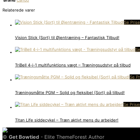
Brand
Cando
Relaterede varer
Se Prise
Vision Stick (Sort) til Øjentræning – Fantastisk Tilbud!
Se
TriBell 4-i-1 multifunktions vægt – Træningsudstyr på tilbud
Se Pr
Træningsmåtte PGM – Solid og fleksibel (Sort) på tilbud!
Se Prise
Titan Life siddecykel – Træn aktivt mens du arbejder!
©
Get Bowtied
- Elite ThemeForest Author