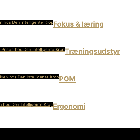
n hos Den Intelligente Krop
Fokus & læring
 Prisen hos Den Intelligente Krop
Træningsudstyr
isen hos Den Intelligente Krop
PGM
n hos Den Intelligente Krop
Ergonomi