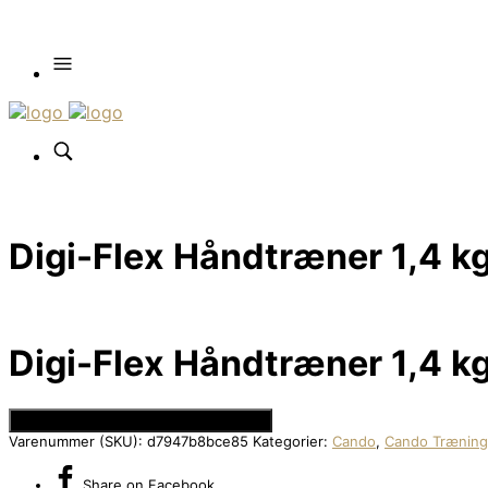
Digi-Flex Håndtræner 1,4 kg 
Digi-Flex Håndtræner 1,4 kg 
Se Prisen hos Den Intelligente Krop
Varenummer (SKU):
d7947b8bce85
Kategorier:
Cando
,
Cando Træning
Share
on Facebook