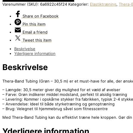
Varenummer (SKU):
6a6922c45f24
Kategorier:
Elastiktræning
,
Thera-
Share
on Facebook
Pin
this item
Email
a friend
Tweet
this item
Beskrivelse
Yderligere information
Beskrivelse
Thera-Band Tubing (Grøn – 30,5 m) er et must-have for alle, der ønske
– Længde: 30,5 meter giver dig mulighed for et væld af øvelser
– Farve: Grøn indikerer middel modstand, perfekt til alsidig træning
– Levering: Kommer i opskårne stykker fra fabrikken, typisk 2-4 stykke
– Anvendelse: Ideel til både styrketræning og genoptræning
– Brug: Velegnet til hjemmebrug såvel som fitnesscentre
Med Thera-Band Tubing kan du effektivt træne hele kroppen. Gør din t
Yderligere information