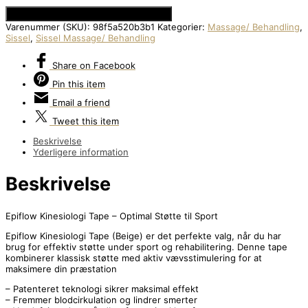
Se Prisen hos Den Intelligente Krop
Varenummer (SKU):
98f5a520b3b1
Kategorier:
Massage/ Behandling
,
Sissel
,
Sissel Massage/ Behandling
Share
on Facebook
Pin
this item
Email
a friend
Tweet
this item
Beskrivelse
Yderligere information
Beskrivelse
Epiflow Kinesiologi Tape – Optimal Støtte til Sport
Epiflow Kinesiologi Tape (Beige) er det perfekte valg, når du har
brug for effektiv støtte under sport og rehabilitering. Denne tape
kombinerer klassisk støtte med aktiv vævsstimulering for at
maksimere din præstation
– Patenteret teknologi sikrer maksimal effekt
– Fremmer blodcirkulation og lindrer smerter