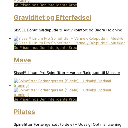
Se Prisen hos Den Intelligente Krop
Graviditet og Efterfødsel
SISSEL Donut Sædepude til Aktiv Komfort og Bedre Holdning
Se Prisen hos Den Intelligente Krop
Mave
Sissel® Linum Pro Spinefitter – Varme-/Kølepude til Muskler
Se Prisen hos Den Intelligente Krop
Pilates
Spinefitter Forlængersæt (5 dele) – Udsalg! Optimal træning!