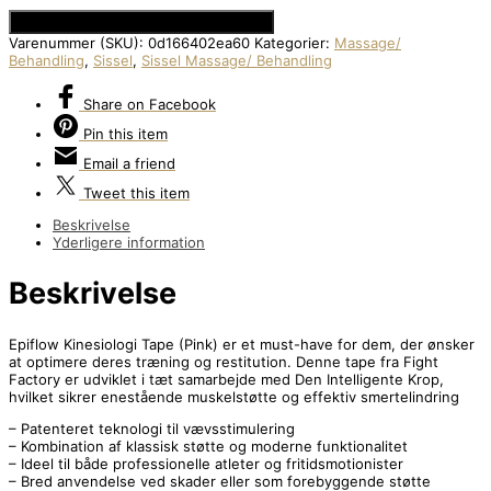
Se Prisen hos Den Intelligente Krop
Varenummer (SKU):
0d166402ea60
Kategorier:
Massage/
Behandling
,
Sissel
,
Sissel Massage/ Behandling
Share
on Facebook
Pin
this item
Email
a friend
Tweet
this item
Beskrivelse
Yderligere information
Beskrivelse
Epiflow Kinesiologi Tape (Pink) er et must-have for dem, der ønsker
at optimere deres træning og restitution. Denne tape fra Fight
Factory er udviklet i tæt samarbejde med Den Intelligente Krop,
hvilket sikrer enestående muskelstøtte og effektiv smertelindring
– Patenteret teknologi til vævsstimulering
– Kombination af klassisk støtte og moderne funktionalitet
– Ideel til både professionelle atleter og fritidsmotionister
– Bred anvendelse ved skader eller som forebyggende støtte