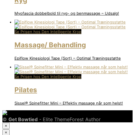
Myofascia dobbelbold til ryg- og benmassage – Udsalg!
Se Prisen hos Den Intelligente Krop
Massage/ Behandling
Epiflow Kinesiologi Tape (Sort) – Optimal Træningsstøtte
Se Prisen hos Den Intelligente Krop
Pilates
Sissel® Spinefitter Mini – Effektiv massage når som helst!
©
Get Bowtied
- Elite ThemeForest Author
×
×