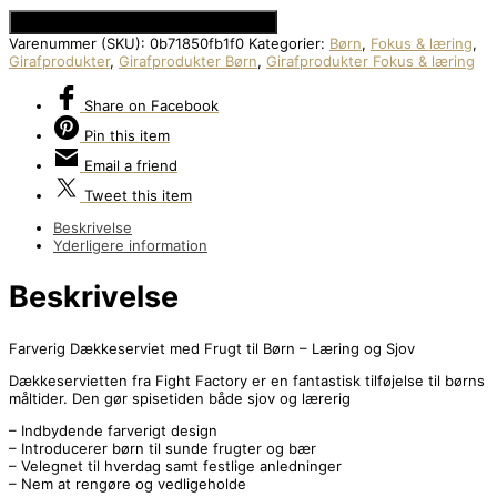
Se Prisen hos Den Intelligente Krop
Varenummer (SKU):
0b71850fb1f0
Kategorier:
Børn
,
Fokus & læring
,
Girafprodukter
,
Girafprodukter Børn
,
Girafprodukter Fokus & læring
Share
on Facebook
Pin
this item
Email
a friend
Tweet
this item
Beskrivelse
Yderligere information
Beskrivelse
Farverig Dækkeserviet med Frugt til Børn – Læring og Sjov
Dækkeservietten fra Fight Factory er en fantastisk tilføjelse til børns
måltider. Den gør spisetiden både sjov og lærerig
– Indbydende farverigt design
– Introducerer børn til sunde frugter og bær
– Velegnet til hverdag samt festlige anledninger
– Nem at rengøre og vedligeholde