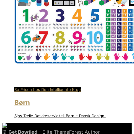
Se Prisen hos Den Intelligente Krop
Børn
Sjov Tælle Dækkeserviet til Børn – Dansk Design!
©
Get Bowtied
- Elite ThemeForest Author