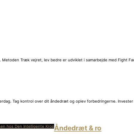
 Metoden Træk vejret, lev bedre er udviklet i samarbejde med Fight Fa
verdag. Tag kontrol over dit åndedræt og oplev forbedringerne. Investe
sen hos Den Intelligente Krop
Åndedræt & ro