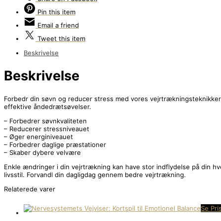
Pin
this item
Email
a friend
Tweet
this item
Beskrivelse
Beskrivelse
Forbedr din søvn og reducer stress med vores vejrtrækningsteknikker.
effektive åndedrætsøvelser.
– Forbedrer søvnkvaliteten
– Reducerer stressniveauet
– Øger energiniveauet
– Forbedrer daglige præstationer
– Skaber dybere velvære
Enkle ændringer i din vejrtrækning kan have stor indflydelse på din h
livsstil. Forvandl din dagligdag gennem bedre vejrtrækning.
Relaterede varer
Se Pri