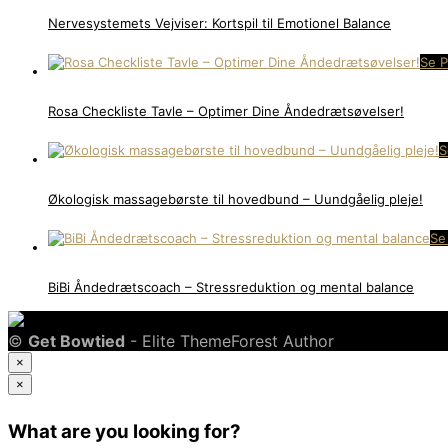
Nervesystemets Vejviser: Kortspil til Emotionel Balance
Se P
Rosa Checkliste Tavle – Optimer Dine Åndedrætsøvelser!
S
Økologisk massagebørste til hovedbund – Uundgåelig pleje!
Se
BiBi Åndedrætscoach – Stressreduktion og mental balance
©
Get Bowtied
- Elite ThemeForest Author
×
×
What are you looking for?