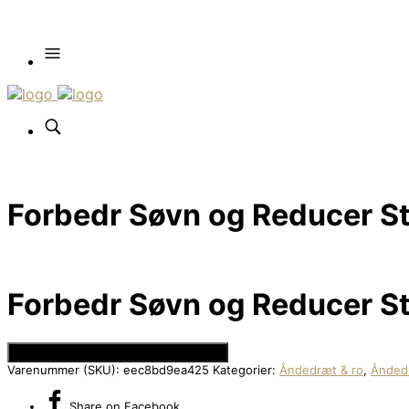
Forbedr Søvn og Reducer St
Forbedr Søvn og Reducer St
Se Prisen hos Den Intelligente Krop
Varenummer (SKU):
eec8bd9ea425
Kategorier:
Åndedræt & ro
,
Åndedr
Share
on Facebook