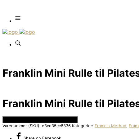
Franklin Mini Rulle til Pilat
Franklin Mini Rulle til Pilat
Se Prisen hos Den Intelligente Krop
Varenummer (SKU):
e3cd35cc6336
Kategorier:
Franklin Method
,
Frank
Share
on Facebook