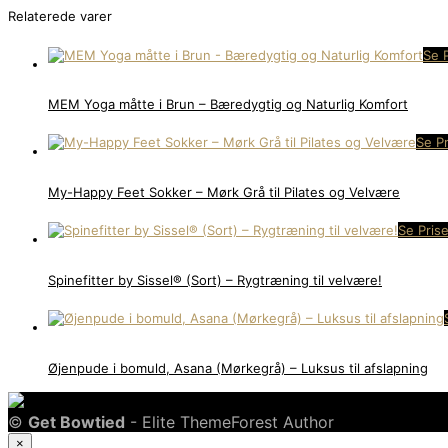
Relaterede varer
Se 
MEM Yoga måtte i Brun – Bæredygtig og Naturlig Komfort
Se Pr
My-Happy Feet Sokker – Mørk Grå til Pilates og Velvære
Se Pris
Spinefitter by Sissel® (Sort) – Rygtræning til velvære!
Øjenpude i bomuld, Asana (Mørkegrå) – Luksus til afslapning
©
Get Bowtied
- Elite ThemeForest Author
×