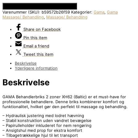
Se Prisen hos Den Intelligente Krop
Varenummer (SKU):
b59572b26f59
Kategorier:
Gama
,
Gama
Massage/ Behandling
,
Massage/ Behandling
Share
on Facebook
Pin
this item
Email
a friend
Tweet
this item
Beskrivelse
Yderligere information
Beskrivelse
GAMA Behandlerbriks 2 zoner XH62 (Baltic) er et must-have for
professionelle behandlere. Denne briks kombinerer komfort og
funktionalitet, hvilket gør den perfekt til massage og behandling.
– Hydraulisk justering med lodret hævning
– Stabil konstruktion uden vandret bevægelse
– Papirulleholder inkluderet for nem rengøring
– Ansigtshul med prop for ekstra komfort
– Tilbagetrækkelige hjul til let transport