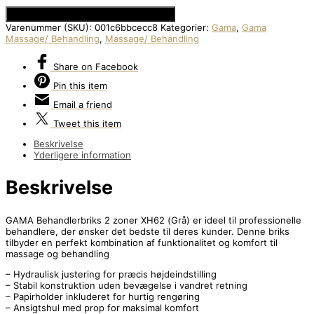
Se Prisen hos Den Intelligente Krop
Varenummer (SKU):
001c6bbcecc8
Kategorier:
Gama
,
Gama
Massage/ Behandling
,
Massage/ Behandling
Share
on Facebook
Pin
this item
Email
a friend
Tweet
this item
Beskrivelse
Yderligere information
Beskrivelse
GAMA Behandlerbriks 2 zoner XH62 (Grå) er ideel til professionelle
behandlere, der ønsker det bedste til deres kunder. Denne briks
tilbyder en perfekt kombination af funktionalitet og komfort til
massage og behandling
– Hydraulisk justering for præcis højdeindstilling
– Stabil konstruktion uden bevægelse i vandret retning
– Papirholder inkluderet for hurtig rengøring
– Ansigtshul med prop for maksimal komfort