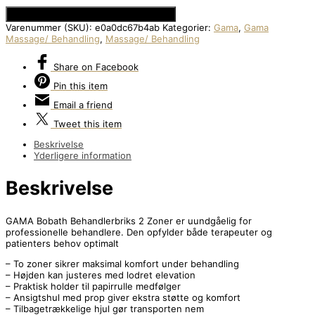
Se Prisen hos Den Intelligente Krop
Varenummer (SKU):
e0a0dc67b4ab
Kategorier:
Gama
,
Gama
Massage/ Behandling
,
Massage/ Behandling
Share
on Facebook
Pin
this item
Email
a friend
Tweet
this item
Beskrivelse
Yderligere information
Beskrivelse
GAMA Bobath Behandlerbriks 2 Zoner er uundgåelig for
professionelle behandlere. Den opfylder både terapeuter og
patienters behov optimalt
– To zoner sikrer maksimal komfort under behandling
– Højden kan justeres med lodret elevation
– Praktisk holder til papirrulle medfølger
– Ansigtshul med prop giver ekstra støtte og komfort
– Tilbagetrækkelige hjul gør transporten nem