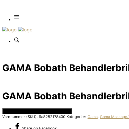
GAMA Bobath Behandlerbriks
GAMA Bobath Behandlerbriks
Se Prisen hos Den Intelligente Krop
Varenummer (SKU):
9a8282178400
Kategorier:
Gama
,
Gama Massage/ 
Share
on Facebook