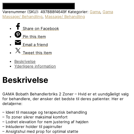
Se Prisen hos Den Intelligente Krop
Varenummer (SKU):
497888f4649f
Kategorier:
Gama
,
Gama
Massage/ Behandling
,
Massage/ Behandling
Share
on Facebook
Pin
this item
Email
a friend
Tweet
this item
Beskrivelse
Yderligere information
Beskrivelse
GAMA Bobath Behandlerbriks 2 Zoner – Hvid er et uundgåeligt valg
for behandlere, der ønsker det bedste til deres patienter. Her er
detaljerne:
– Ideel til massage og terapeutisk behandling
– To zoner sikrer maksimal komfort
– Lodret elevation for nem justering af højden
– Inkluderer holder til papirruller
– Ansigtshul med prop for optimal støtte