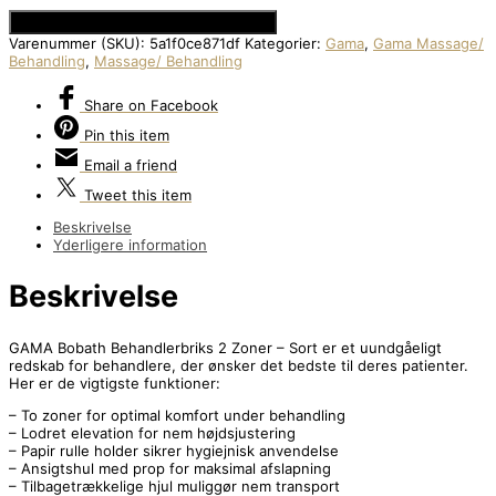
Se Prisen hos Den Intelligente Krop
Varenummer (SKU):
5a1f0ce871df
Kategorier:
Gama
,
Gama Massage/
Behandling
,
Massage/ Behandling
Share
on Facebook
Pin
this item
Email
a friend
Tweet
this item
Beskrivelse
Yderligere information
Beskrivelse
GAMA Bobath Behandlerbriks 2 Zoner – Sort er et uundgåeligt
redskab for behandlere, der ønsker det bedste til deres patienter.
Her er de vigtigste funktioner:
– To zoner for optimal komfort under behandling
– Lodret elevation for nem højdsjustering
– Papir rulle holder sikrer hygiejnisk anvendelse
– Ansigtshul med prop for maksimal afslapning
– Tilbagetrækkelige hjul muliggør nem transport