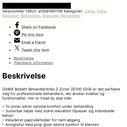
Se Prisen hos Den Intelligente Krop
Varenummer (SKU):
a12b91941106
Kategorier:
Gama
,
Gama
Massage/ Behandling
,
Massage/ Behandling
Share
on Facebook
Pin
this item
Email
a friend
Tweet
this item
Beskrivelse
Yderligere information
Beskrivelse
GAMA Bobath Behandlerbriks 2 Zoner ZE100 (Grå) er det perfekte
valg for professionelle behandlere, der ønsker kvalitet og
funktionalitet. Her er hvad du skal vide:
– To zoner sikrer optimal komfort under behandling
– Justerbar højde med lodret elevation tilpasser sig individuelle
behov
– Inkluderet papirulleholder for nem adgang
– Ansigtshul med prop giver ekstra komfort til klienten