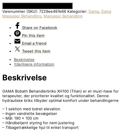
Se Prisen hos Den Intelligente Krop
Varenummer (SKU):
7229ee497e66
Kategorier:
Gama
,
Gama
Massage/ Behandling
,
Massage/ Behandling
Share
on Facebook
Pin
this item
Email
a friend
Tweet
this item
Beskrivelse
Yderligere information
Beskrivelse
GAMA Bobath Behandlerbriks XH100 (Titan) er et must-have for
terapeuter, der prioriterer kvalitet og funktionalitet. Denne
hydrauliske briks tilbyder optimal komfort under behandlingerne
– 1 sektion med lodret elevation
– Ingen vandrette bevægelser
– Mål: 190 x 100 cm
– Håndbetjent styring for nem justering
– Tilbagetrækkelige hjul til enkel transport