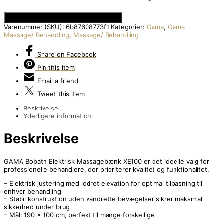
Se Prisen hos Den Intelligente Krop
Varenummer (SKU):
6b87608773f1
Kategorier:
Gama
,
Gama
Massage/ Behandling
,
Massage/ Behandling
Share
on Facebook
Pin
this item
Email
a friend
Tweet
this item
Beskrivelse
Yderligere information
Beskrivelse
GAMA Bobath Elektrisk Massagebænk XE100 er det ideelle valg for
professionelle behandlere, der prioriterer kvalitet og funktionalitet.
– Elektrisk justering med lodret elevation for optimal tilpasning til
enhver behandling
– Stabil konstruktion uden vandrette bevægelser sikrer maksimal
sikkerhed under brug
– Mål: 190 x 100 cm, perfekt til mange forskellige