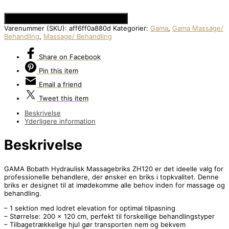
Se Prisen hos Den Intelligente Krop
Varenummer (SKU):
aff6ff0a880d
Kategorier:
Gama
,
Gama Massage/
Behandling
,
Massage/ Behandling
Share
on Facebook
Pin
this item
Email
a friend
Tweet
this item
Beskrivelse
Yderligere information
Beskrivelse
GAMA Bobath Hydraulisk Massagebriks ZH120 er det ideelle valg for
professionelle behandlere, der ønsker en briks i topkvalitet. Denne
briks er designet til at imødekomme alle behov inden for massage og
behandling.
– 1 sektion med lodret elevation for optimal tilpasning
– Størrelse: 200 x 120 cm, perfekt til forskellige behandlingstyper
– Tilbagetrækkelige hjul gør transporten nem og bekvem