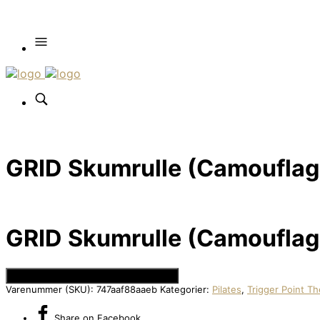
GRID Skumrulle (Camouflage
GRID Skumrulle (Camouflage
Se Prisen hos Den Intelligente Krop
Varenummer (SKU):
747aaf88aaeb
Kategorier:
Pilates
,
Trigger Point T
Share
on Facebook