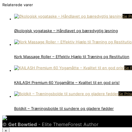
Relaterede varer
Se Pr
Økologisk yogataske – Håndlavet og bæredygtig løsning
Kork Massage Roller – Effektiv Hjælp til Træning og Restitution
Se P
KAILASH Premium 60 Yogamåtte – Kvalitet til en god pris!
Se Pris
Boldkit – Træningsbolde til sundere og gladere fødder
©
Get Bowtied
- Elite ThemeForest Author
×