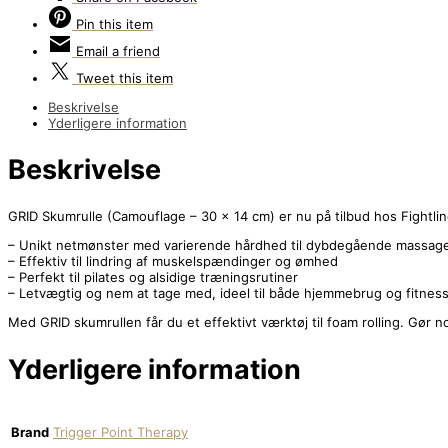
Pin
this item
Email
a friend
Tweet
this item
Beskrivelse
Yderligere information
Beskrivelse
GRID Skumrulle (Camouflage – 30 x 14 cm) er nu på tilbud hos Fightline.
– Unikt netmønster med varierende hårdhed til dybdegående massag
– Effektiv til lindring af muskelspændinger og ømhed
– Perfekt til pilates og alsidige træningsrutiner
– Letvægtig og nem at tage med, ideel til både hjemmebrug og fitnes
Med GRID skumrullen får du et effektivt værktøj til foam rolling. Gør 
Yderligere information
Brand
Trigger Point Therapy