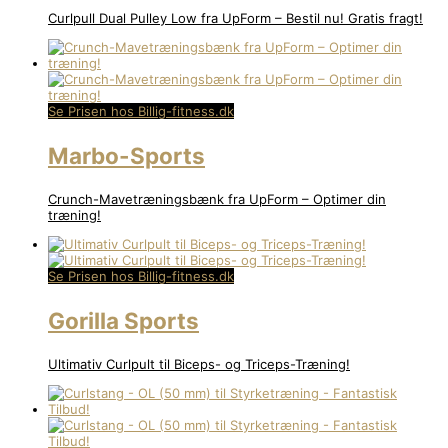
Curlpull Dual Pulley Low fra UpForm – Bestil nu! Gratis fragt!
Se Prisen hos Billig-fitness.dk
Marbo-Sports
Crunch-Mavetræningsbænk fra UpForm – Optimer din
træning!
Se Prisen hos Billig-fitness.dk
Gorilla Sports
Ultimativ Curlpult til Biceps- og Triceps-Træning!