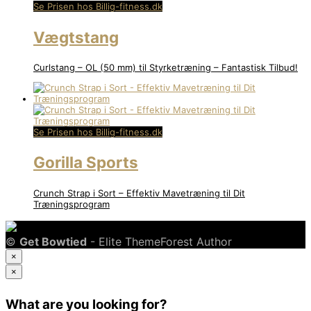
Se Prisen hos Billig-fitness.dk
Vægtstang
Curlstang – OL (50 mm) til Styrketræning – Fantastisk Tilbud!
Se Prisen hos Billig-fitness.dk
Gorilla Sports
Crunch Strap i Sort – Effektiv Mavetræning til Dit
Træningsprogram
©
Get Bowtied
- Elite ThemeForest Author
×
×
What are you looking for?