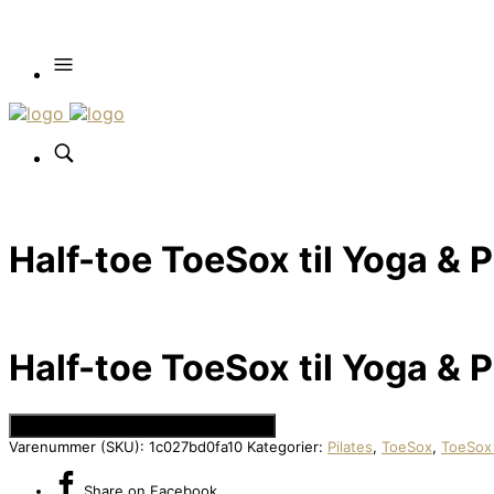
Half-toe ToeSox til Yoga & P
Half-toe ToeSox til Yoga & P
Se Prisen hos Den Intelligente Krop
Varenummer (SKU):
1c027bd0fa10
Kategorier:
Pilates
,
ToeSox
,
ToeSox 
Share
on Facebook