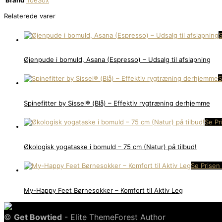
Brand
ToeSox
Relaterede varer
S
Øjenpude i bomuld, Asana (Espresso) – Udsalg til afslapning
S
Spinefitter by Sissel® (Blå) – Effektiv rygtræning derhjemme
Se Pr
Økologisk yogataske i bomuld – 75 cm (Natur) på tilbud!
Se Prisen
My-Happy Feet Børnesokker – Komfort til Aktiv Leg
©
Get Bowtied
- Elite ThemeForest Author