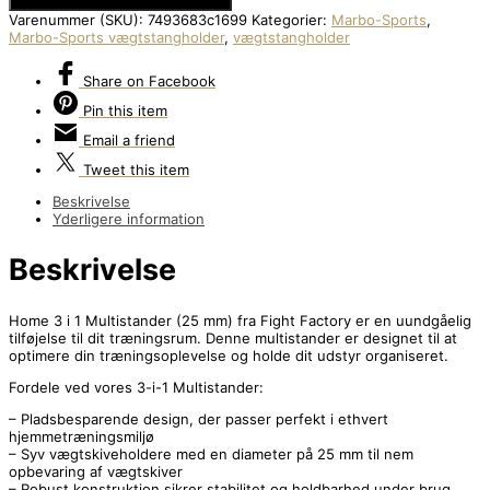
Varenummer (SKU):
7493683c1699
Kategorier:
Marbo-Sports
,
Marbo-Sports vægtstangholder
,
vægtstangholder
Share
on Facebook
Pin
this item
Email
a friend
Tweet
this item
Beskrivelse
Yderligere information
Beskrivelse
Home 3 i 1 Multistander (25 mm) fra Fight Factory er en uundgåelig
tilføjelse til dit træningsrum. Denne multistander er designet til at
optimere din træningsoplevelse og holde dit udstyr organiseret.
Fordele ved vores 3-i-1 Multistander:
– Pladsbesparende design, der passer perfekt i ethvert
hjemmetræningsmiljø
– Syv vægtskiveholdere med en diameter på 25 mm til nem
opbevaring af vægtskiver
– Robust konstruktion sikrer stabilitet og holdbarhed under brug