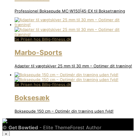
Professionel Boksepude MC-W150|45-EX til Boksetræning
Se Prisen hos Billig-fitness.dk
Marbo-Sports
Adapter til vægtskiver 25 mm til 30 mm – Optimer dit træning!
Se Prisen hos Billig-fitness.dk
Boksesæk
Boksepude 150 cm – Optimér din træning uden fyld!
©
Get Bowtied
- Elite ThemeForest Author
×