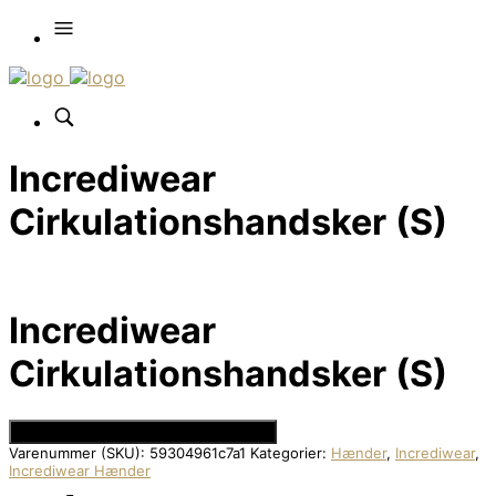
Incrediwear
Cirkulationshandsker (S)
Incrediwear
Cirkulationshandsker (S)
Se Prisen hos Den Intelligente Krop
Varenummer (SKU):
59304961c7a1
Kategorier:
Hænder
,
Incrediwear
,
Incrediwear Hænder