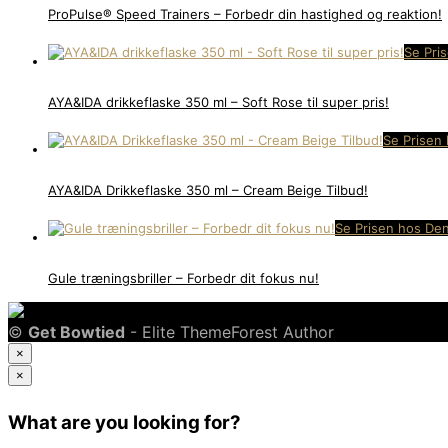
ProPulse® Speed Trainers – Forbedr din hastighed og reaktion!
Se Pri
AYA&IDA drikkeflaske 350 ml – Soft Rose til super pris!
Se Prisen 
AYA&IDA Drikkeflaske 350 ml – Cream Beige Tilbud!
Se Prisen hos Den
Gule træningsbriller – Forbedr dit fokus nu!
©
Get Bowtied
- Elite ThemeForest Author
×
×
What are you looking for?