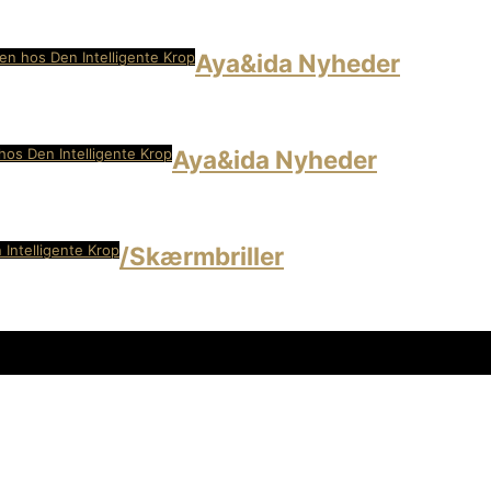
sen hos Den Intelligente Krop
Aya&ida Nyheder
hos Den Intelligente Krop
Aya&ida Nyheder
 Intelligente Krop
/Skærmbriller