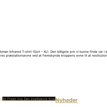
Woman Infrared T-shirt (Sort – XL). Den billigste pris vi kunne finde var
eres præstationsevne ved at fremskynde kroppens evne til at restitution.
Se Prisen hos Den Intelligente Krop
Nyheder