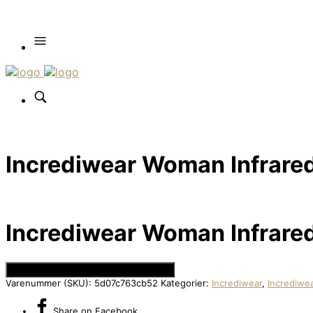
Incrediwear Woman Infrared 
Incrediwear Woman Infrared 
Se Prisen hos Den Intelligente Krop
Varenummer (SKU):
5d07c763cb52
Kategorier:
Incrediwear
,
Incrediwe
Share
on Facebook