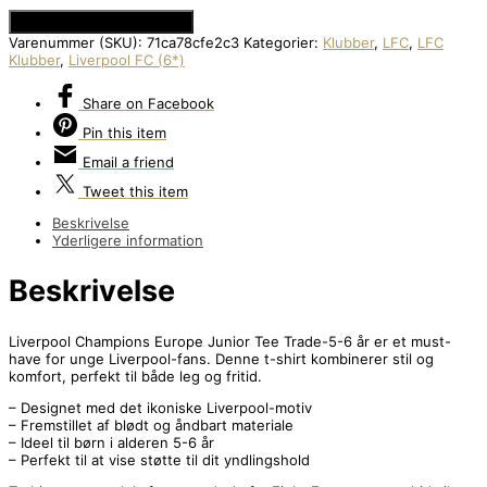
Se Prisen hos MM Sport
Varenummer (SKU):
71ca78cfe2c3
Kategorier:
Klubber
,
LFC
,
LFC
Klubber
,
Liverpool FC (6*)
Share
on Facebook
Pin
this item
Email
a friend
Tweet
this item
Beskrivelse
Yderligere information
Beskrivelse
Liverpool Champions Europe Junior Tee Trade-5-6 år er et must-
have for unge Liverpool-fans. Denne t-shirt kombinerer stil og
komfort, perfekt til både leg og fritid.
– Designet med det ikoniske Liverpool-motiv
– Fremstillet af blødt og åndbart materiale
– Ideel til børn i alderen 5-6 år
– Perfekt til at vise støtte til dit yndlingshold