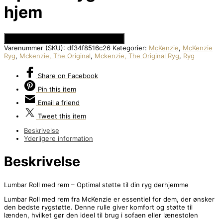
hjem
Se Prisen hos Den Intelligente Krop
Varenummer (SKU):
df34f8516c26
Kategorier:
McKenzie
,
McKenzie
Ryg
,
Mckenzie, The Original
,
Mckenzie, The Original Ryg
,
Ryg
Share
on Facebook
Pin
this item
Email
a friend
Tweet
this item
Beskrivelse
Yderligere information
Beskrivelse
Lumbar Roll med rem – Optimal støtte til din ryg derhjemme
Lumbar Roll med rem fra McKenzie er essentiel for dem, der ønsker
den bedste rygstøtte. Denne rulle giver komfort og støtte til
lænden, hvilket gør den ideel til brug i sofaen eller lænestolen