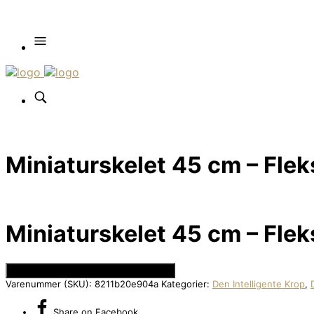
Miniaturskelet 45 cm – Fle
Miniaturskelet 45 cm – Fle
Se Prisen hos Den Intelligente Krop
Varenummer (SKU):
8211b20e904a
Kategorier:
Den Intelligente Krop
,
Share
on Facebook