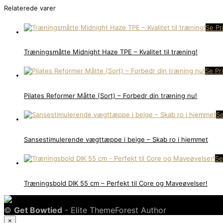
Relaterede varer
Se Pr
Træningsmåtte Midnight Haze TPE – Kvalitet til træning!
Se Pr
Pilates Reformer Måtte (Sort) – Forbedr din træning nu!
Se
Sansestimulerende vægttæppe i beige – Skab ro i hjemmet
Se
Træningsbold DIK 55 cm – Perfekt til Core og Maveøvelser!
©
Get Bowtied
- Elite ThemeForest Author
×