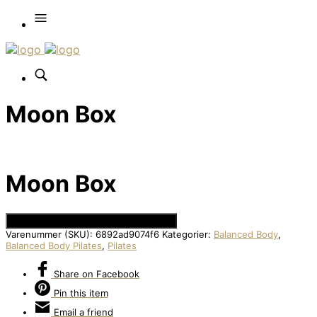
Moon Box
Moon Box
Se Prisen hos Den Intelligente Krop
Varenummer (SKU):
6892ad9074f6
Kategorier:
Balanced Body
,
Balanced Body Pilates
,
Pilates
Share
on Facebook
Pin
this item
Email
a friend