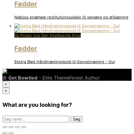
Fødder
Naboso knæhøje restitutionssokker til velvære og afslapning
Se Prisen hos Den Intelligente Krop
Fødder
Ekstra Blød Håndtræningsbold til Genoptræning – Gul
©
Get Bowtied
- Elite ThemeForest Author
×
×
What are you looking for?
Søg
Søg
efter: