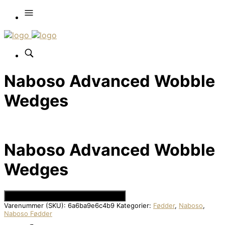
Naboso Advanced Wobble
Wedges
Naboso Advanced Wobble
Wedges
Se Prisen hos Den Intelligente Krop
Varenummer (SKU):
6a6ba9e6c4b9
Kategorier:
Fødder
,
Naboso
,
Naboso Fødder