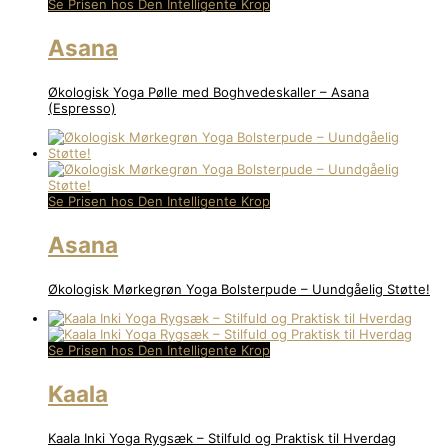
Se Prisen hos Den Intelligente Krop
Asana
Økologisk Yoga Pølle med Boghvedeskaller – Asana
(Espresso)
Se Prisen hos Den Intelligente Krop
Asana
Økologisk Mørkegrøn Yoga Bolsterpude – Uundgåelig Støtte!
Se Prisen hos Den Intelligente Krop
Kaala
Kaala Inki Yoga Rygsæk – Stilfuld og Praktisk til Hverdag