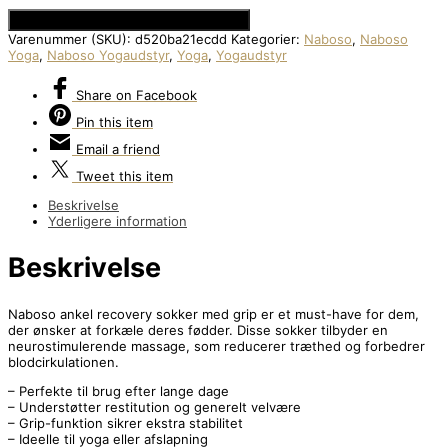
Se Prisen hos Den Intelligente Krop
Varenummer (SKU):
d520ba21ecdd
Kategorier:
Naboso
,
Naboso
Yoga
,
Naboso Yogaudstyr
,
Yoga
,
Yogaudstyr
Share
on Facebook
Pin
this item
Email
a friend
Tweet
this item
Beskrivelse
Yderligere information
Beskrivelse
Naboso ankel recovery sokker med grip er et must-have for dem,
der ønsker at forkæle deres fødder. Disse sokker tilbyder en
neurostimulerende massage, som reducerer træthed og forbedrer
blodcirkulationen.
– Perfekte til brug efter lange dage
– Understøtter restitution og generelt velvære
– Grip-funktion sikrer ekstra stabilitet
– Ideelle til yoga eller afslapning