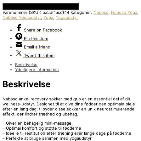
Se Prisen hos Den Intelligente Krop
Varenummer (SKU):
ba5df1acc144
Kategorier:
Naboso
,
Naboso Yoga
,
Naboso Yogaudstyr
,
Yoga
,
Yogaudstyr
Share
on Facebook
Pin
this item
Email
a friend
Tweet
this item
Beskrivelse
Yderligere information
Beskrivelse
Naboso ankel recovery sokker med grip er en essentiel del af dit
wellness-udstyr. Designet til at give dine fødder den optimale pleje
efter en lang dag, tilbyder disse sokker en unik neurostimulerende
effekt, der lindrer træthed og ubehag.
– Giver en behagelig mini-massage
– Optimal komfort og støtte til fødderne
– Ideelle til restitution efter træning eller lange dage på fødderne
– Perfekte at bruge sammen med yogaudstyr