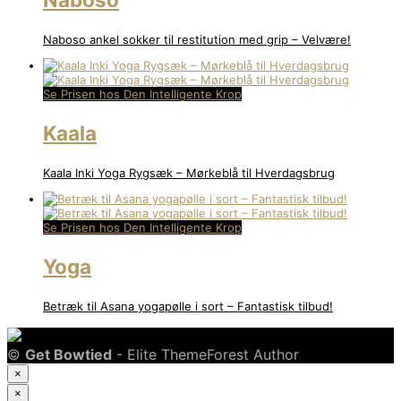
Naboso ankel sokker til restitution med grip – Velvære!
Se Prisen hos Den Intelligente Krop
Kaala
Kaala Inki Yoga Rygsæk – Mørkeblå til Hverdagsbrug
Se Prisen hos Den Intelligente Krop
Yoga
Betræk til Asana yogapølle i sort – Fantastisk tilbud!
©
Get Bowtied
- Elite ThemeForest Author
×
×