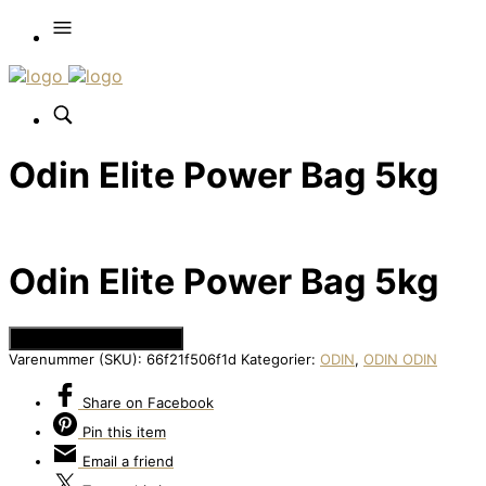
Odin Elite Power Bag 5kg
Odin Elite Power Bag 5kg
Se Prisen hos Apuls.dk
Varenummer (SKU):
66f21f506f1d
Kategorier:
ODIN
,
ODIN ODIN
Share
on Facebook
Pin
this item
Email
a friend