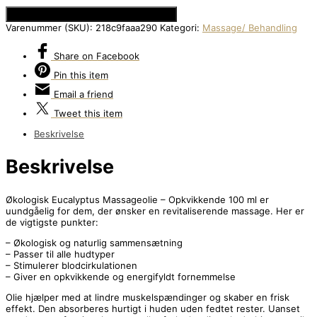
Se Prisen hos Den Intelligente Krop
Varenummer (SKU):
218c9faaa290
Kategori:
Massage/ Behandling
Share
on Facebook
Pin
this item
Email
a friend
Tweet
this item
Beskrivelse
Beskrivelse
Økologisk Eucalyptus Massageolie – Opkvikkende 100 ml er
uundgåelig for dem, der ønsker en revitaliserende massage. Her er
de vigtigste punkter:
– Økologisk og naturlig sammensætning
– Passer til alle hudtyper
– Stimulerer blodcirkulationen
– Giver en opkvikkende og energifyldt fornemmelse
Olie hjælper med at lindre muskelspændinger og skaber en frisk
effekt. Den absorberes hurtigt i huden uden fedtet rester. Uanset