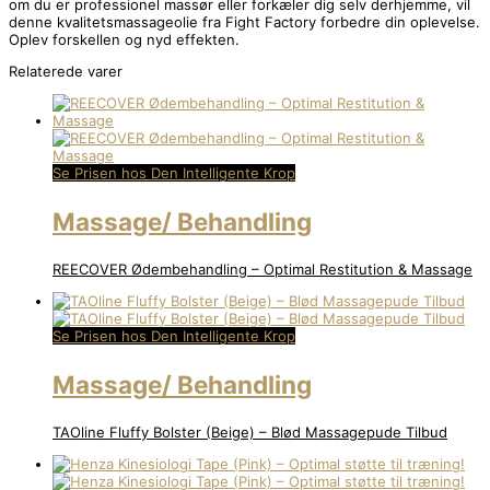
om du er professionel massør eller forkæler dig selv derhjemme, vil
denne kvalitetsmassageolie fra Fight Factory forbedre din oplevelse.
Oplev forskellen og nyd effekten.
Relaterede varer
Se Prisen hos Den Intelligente Krop
Massage/ Behandling
REECOVER Ødembehandling – Optimal Restitution & Massage
Se Prisen hos Den Intelligente Krop
Massage/ Behandling
TAOline Fluffy Bolster (Beige) – Blød Massagepude Tilbud