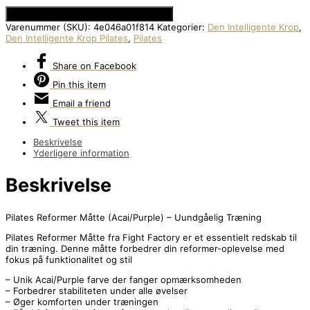
Se Prisen hos Den Intelligente Krop
Varenummer (SKU):
4e046a01f814
Kategorier:
Den Intelligente Krop
,
Den Intelligente Krop Pilates
,
Pilates
Share
on Facebook
Pin
this item
Email
a friend
Tweet
this item
Beskrivelse
Yderligere information
Beskrivelse
Pilates Reformer Måtte (Acai/Purple) – Uundgåelig Træning
Pilates Reformer Måtte fra Fight Factory er et essentielt redskab til
din træning. Denne måtte forbedrer din reformer-oplevelse med
fokus på funktionalitet og stil
– Unik Acai/Purple farve der fanger opmærksomheden
– Forbedrer stabiliteten under alle øvelser
– Øger komforten under træningen