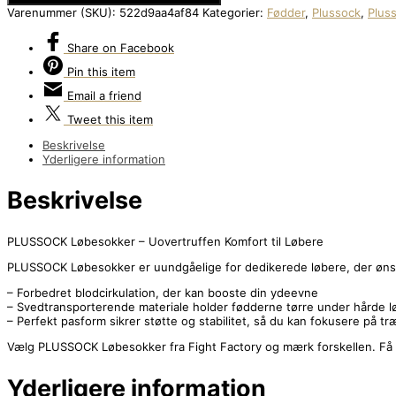
Varenummer (SKU):
522d9aa4af84
Kategorier:
Fødder
,
Plussock
,
Plus
Share
on Facebook
Pin
this item
Email
a friend
Tweet
this item
Beskrivelse
Yderligere information
Beskrivelse
PLUSSOCK Løbesokker – Uovertruffen Komfort til Løbere
PLUSSOCK Løbesokker er uundgåelige for dedikerede løbere, der ønsker
– Forbedret blodcirkulation, der kan booste din ydeevne
– Svedtransporterende materiale holder fødderne tørre under hårde l
– Perfekt pasform sikrer støtte og stabilitet, så du kan fokusere på t
Vælg PLUSSOCK Løbesokker fra Fight Factory og mærk forskellen. Få 
Yderligere information