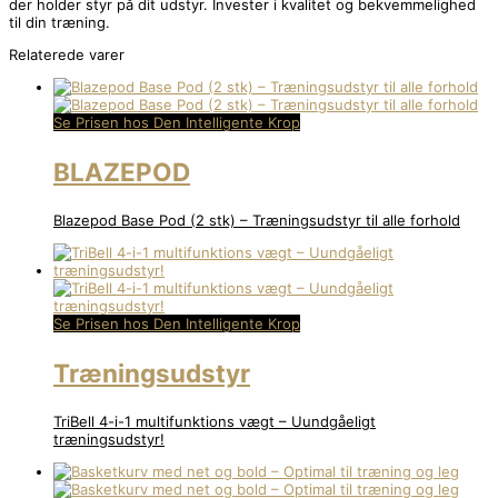
der holder styr på dit udstyr. Invester i kvalitet og bekvemmelighed
til din træning.
Relaterede varer
Se Prisen hos Den Intelligente Krop
BLAZEPOD
Blazepod Base Pod (2 stk) – Træningsudstyr til alle forhold
Se Prisen hos Den Intelligente Krop
Træningsudstyr
TriBell 4-i-1 multifunktions vægt – Uundgåeligt
træningsudstyr!