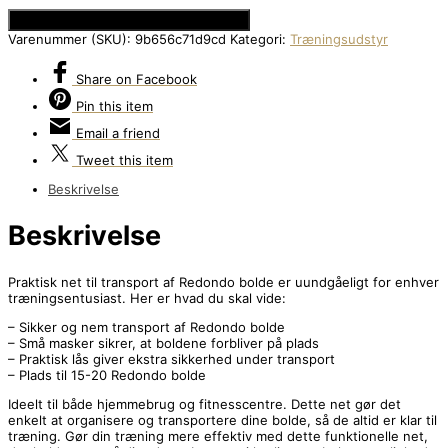
Se Prisen hos Den Intelligente Krop
Varenummer (SKU):
9b656c71d9cd
Kategori:
Træningsudstyr
Share
on Facebook
Pin
this item
Email
a friend
Tweet
this item
Beskrivelse
Beskrivelse
Praktisk net til transport af Redondo bolde er uundgåeligt for enhver
træningsentusiast. Her er hvad du skal vide:
– Sikker og nem transport af Redondo bolde
– Små masker sikrer, at boldene forbliver på plads
– Praktisk lås giver ekstra sikkerhed under transport
– Plads til 15-20 Redondo bolde
Ideelt til både hjemmebrug og fitnesscentre. Dette net gør det
enkelt at organisere og transportere dine bolde, så de altid er klar til
træning. Gør din træning mere effektiv med dette funktionelle net,