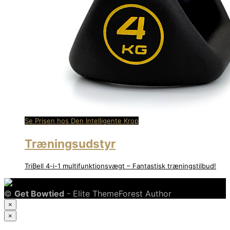
Se Prisen hos Den Intelligente Krop
Træningsudstyr
TriBell 4-i-1 multifunktionsvægt – Fantastisk træningstilbud!
©
Get Bowtied
- Elite ThemeForest Author
×
×