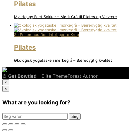
Pilates
My-Happy Feet Sokker – Mørk Grå til Pilates og Velvære
Se Prisen hos Den Intelligente Krop
Pilates
Økologisk yogataske i mørkegrå – Bæredygtig kvalitet
©
Get Bowtied
- Elite ThemeForest Author
×
×
What are you looking for?
Søg
Søg
efter: