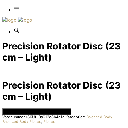
Precision Rotator Disc (23
cm – Light)
Precision Rotator Disc (23
cm – Light)
Se Prisen hos Den Intelligente Krop
Varenummer (SKU):
0a913d8b4d1a
Kategorier:
Balanced Body
,
Balanced Body Pilates
,
Pilates