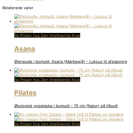
Relaterede varer
Se Prisen hos Den Intelligente Krop
Asana
Øjenpude i bomuld, Asana (Mørkegrå) – Luksus til afslapning
Se Prisen hos Den Intelligente Krop
Pilates
Økologisk yogataske i bomuld – 75 cm (Natur) på tilbud!
Se Prisen hos Den Intelligente Krop