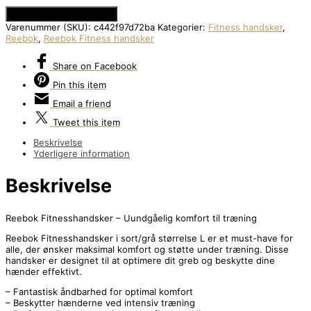
Se Prisen hos Apuls.dk
Varenummer (SKU):
c442f97d72ba
Kategorier:
Fitness handsker
,
Reebok
,
Reebok Fitness handsker
Share
on Facebook
Pin
this item
Email
a friend
Tweet
this item
Beskrivelse
Yderligere information
Beskrivelse
Reebok Fitnesshandsker – Uundgåelig komfort til træning
Reebok Fitnesshandsker i sort/grå størrelse L er et must-have for
alle, der ønsker maksimal komfort og støtte under træning. Disse
handsker er designet til at optimere dit greb og beskytte dine
hænder effektivt.
– Fantastisk åndbarhed for optimal komfort
– Beskytter hænderne ved intensiv træning