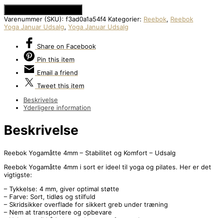
Se Prisen hos Apuls.dk
Varenummer (SKU):
f3ad0a1a54f4
Kategorier:
Reebok
,
Reebok
Yoga Januar Udsalg
,
Yoga Januar Udsalg
Share
on Facebook
Pin
this item
Email
a friend
Tweet
this item
Beskrivelse
Yderligere information
Beskrivelse
Reebok Yogamåtte 4mm – Stabilitet og Komfort – Udsalg
Reebok Yogamåtte 4mm i sort er ideel til yoga og pilates. Her er det
vigtigste:
– Tykkelse: 4 mm, giver optimal støtte
– Farve: Sort, tidløs og stilfuld
– Skridsikker overflade for sikkert greb under træning
– Nem at transportere og opbevare