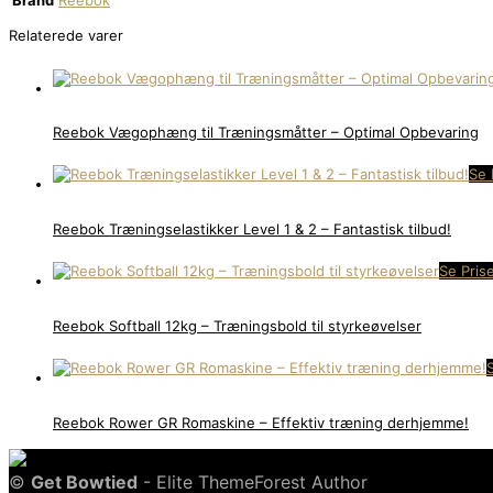
Brand
Reebok
Relaterede varer
Reebok Vægophæng til Træningsmåtter – Optimal Opbevaring
Se 
Reebok Træningselastikker Level 1 & 2 – Fantastisk tilbud!
Se Pris
Reebok Softball 12kg – Træningsbold til styrkeøvelser
Reebok Rower GR Romaskine – Effektiv træning derhjemme!
©
Get Bowtied
- Elite ThemeForest Author