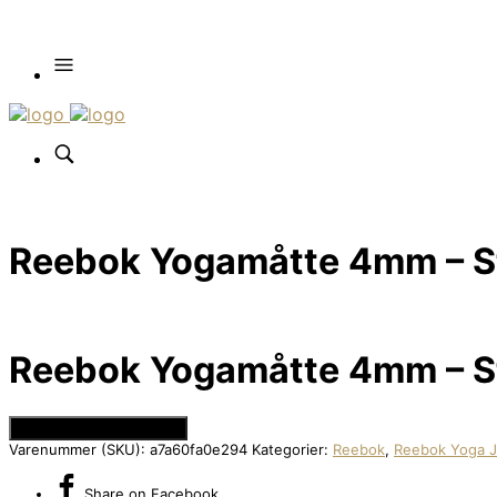
Reebok Yogamåtte 4mm – Ste
Reebok Yogamåtte 4mm – Ste
Se Prisen hos Apuls.dk
Varenummer (SKU):
a7a60fa0e294
Kategorier:
Reebok
,
Reebok Yoga J
Share
on Facebook