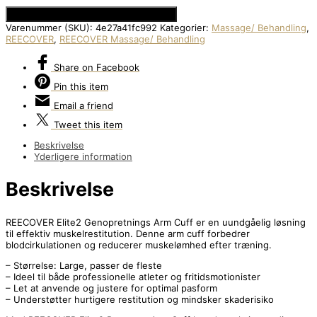
Se Prisen hos Den Intelligente Krop
Varenummer (SKU):
4e27a41fc992
Kategorier:
Massage/ Behandling
,
REECOVER
,
REECOVER Massage/ Behandling
Share
on Facebook
Pin
this item
Email
a friend
Tweet
this item
Beskrivelse
Yderligere information
Beskrivelse
REECOVER Elite2 Genopretnings Arm Cuff er en uundgåelig løsning
til effektiv muskelrestitution. Denne arm cuff forbedrer
blodcirkulationen og reducerer muskelømhed efter træning.
– Størrelse: Large, passer de fleste
– Ideel til både professionelle atleter og fritidsmotionister
– Let at anvende og justere for optimal pasform
– Understøtter hurtigere restitution og mindsker skaderisiko