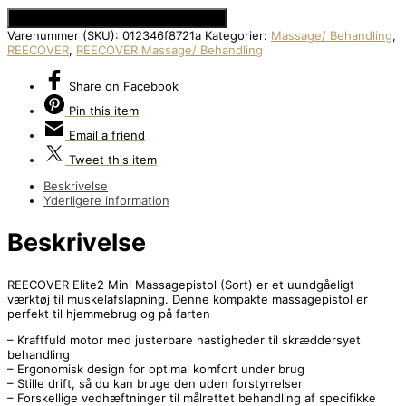
Se Prisen hos Den Intelligente Krop
Varenummer (SKU):
012346f8721a
Kategorier:
Massage/ Behandling
,
REECOVER
,
REECOVER Massage/ Behandling
Share
on Facebook
Pin
this item
Email
a friend
Tweet
this item
Beskrivelse
Yderligere information
Beskrivelse
REECOVER Elite2 Mini Massagepistol (Sort) er et uundgåeligt
værktøj til muskelafslapning. Denne kompakte massagepistol er
perfekt til hjemmebrug og på farten
– Kraftfuld motor med justerbare hastigheder til skræddersyet
behandling
– Ergonomisk design for optimal komfort under brug
– Stille drift, så du kan bruge den uden forstyrrelser
– Forskellige vedhæftninger til målrettet behandling af specifikke